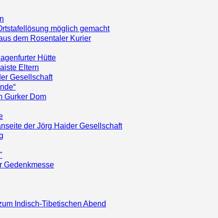
en
Ortstafellösung möglich gemacht
 aus dem Rosentaler Kurier
agenfurter Hütte
aiste Eltern
er Gesellschaft
ände“
m Gurker Dom
e
nseite der Jörg Haider Gesellschaft
g
"
der Gedenkmesse
 zum Indisch-Tibetischen Abend