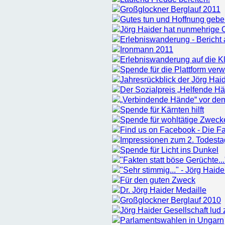
Großglockner Berglauf 2011
Gutes tun und Hoffnung geb
Jörg Haider hat nunmehrige 
Erlebniswanderung - Bericht
Ironmann 2011
Erlebniswanderung auf die Kl
Spende für die Plattform verw
Jahresrückblick der Jörg Haid
Der Sozialpreis „Helfende H
„Verbindende Hände“ vor de
Spende für Kärnten hilft
Spende für wohltätige Zweck
Find us on Facebook - Die Fa
Impressionen zum 2. Todesta
Spende für Licht ins Dunkel
"Fakten statt böse Gerüchte...
"Sehr stimmig..." - Jörg Hai
Für den guten Zweck
Dr. Jörg Haider Medaille
Großglockner Berglauf 2010
Jörg Haider Gesellschaft lud
Parlamentswahlen in Ungarn