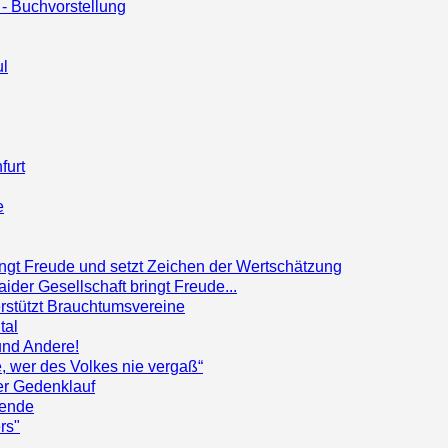
 - Buchvorstellung
ul
furt
e
ringt Freude und setzt Zeichen der Wertschätzung
der Gesellschaft bringt Freude...
erstützt Brauchtumsvereine
tal
 und Andere!
e, wer des Volkes nie vergaß“
er Gedenklauf
pende
rs"