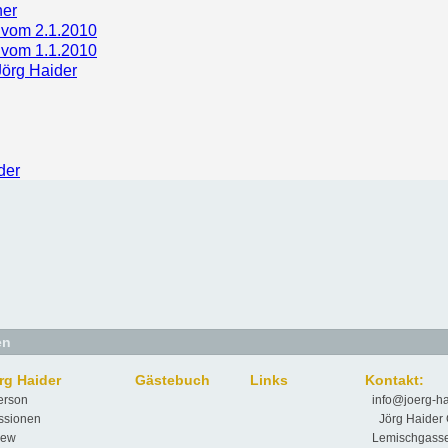
her
 vom 2.1.2010
 vom 1.1.2010
Jörg Haider
der
en
örg Haider
Gästebuch
Links
Kontakt:
erson
info@joerg-ha
ssionen
Jörg Haider 
iew
Lemischgass