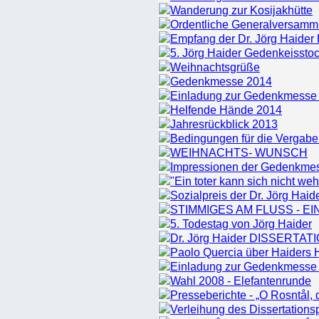
Wanderung zur Kosijakhütte
Ordentliche Generalversamm
Empfang der Dr. Jörg Haider P
5. Jörg Haider Gedenkeisstoc
Weihnachtsgrüße
Gedenkmesse 2014
Einladung zur Gedenkmesse
Helfende Hände 2014
Jahresrückblick 2013
Bedingungen für die Vergabe 
WEIHNACHTS- WUNSCH
Impressionen der Gedenkme
"Ein toter kann sich nicht we
Sozialpreis der Dr. Jörg Haide
STIMMIGES AM FLUSS - E
5. Todestag von Jörg Haider
Dr. Jörg Haider DISSERTA
Paolo Quercia über Haiders H
Einladung zur Gedenkmesse
Wahl 2008 - Elefantenrunde
Presseberichte - „O Rosntål,
Verleihung des Dissertationsp