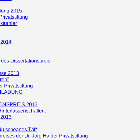
lung 2015
rivatstiftung
kturnier
 2014
des Dissertationspreis
sse 2013
hren"
r Privatstiftung
INLADUNG
TIONSPREIS 2013
interlassenschaften.
 2013
 du scheanes Tål“
reises der Dr. Jörg Haider Privatstiftung