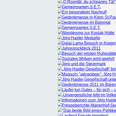
„O Rosntål, du scheanes Tål“
Gemeinsamen S.E.T.
Ein besonderer Nachruf!
Gedenkmesse in Klein St.Pa
Gedenkmesse im Bärental
Gemeinsames S.E.T.
Wanderung zur Kosiak Hütte
Jörg Haider Medaille
Dalai Lama Besuch in Klagen
Jahresrückblick 2011
Besuch der letzten Ruhestätt
Soziales Wirken wird geehrt!
Jörg und die Steiermark
„Jörg Haider Gesellschaft“ b
Magazin "advantage": Jörg Hai
Jörg Haider Gesellschaft unt
Gedenkmesse 2011 im Bären
Läufer tun Gutes – für sich –
„Unvergessliche lebt im Volk
Informationen zum Jörg Haid
Presseberichte Marienhof-S
"Das beste Bild eines Politike
Laufend Freude bereiten!