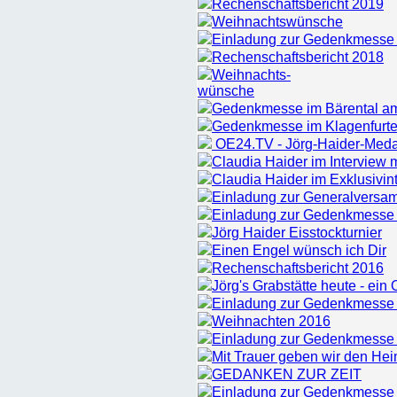
Rechenschaftsbericht 2019
Weihnachtswünsche
Einladung zur Gedenkmesse
Rechenschaftsbericht 2018
Weihnachts-
wünsche
Gedenkmesse im Bärental a
Gedenkmesse im Klagenfurte
OE24.TV - Jörg-Haider-Medai
Claudia Haider im Interview m
Claudia Haider im Exklusivin
Einladung zur Generalversa
Einladung zur Gedenkmesse
Jörg Haider Eisstockturnier
Einen Engel wünsch ich Dir
Rechenschaftsbericht 2016
Jörg's Grabstätte heute - ein 
Einladung zur Gedenkmesse
Weihnachten 2016
Einladung zur Gedenkmesse
Mit Trauer geben wir den He
GEDANKEN ZUR ZEIT
Einladung zur Gedenkmesse