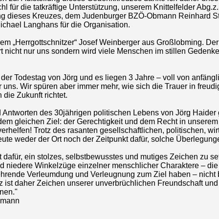
 für die tatkräftige Unterstützung, unserem Knittelfelder Abg.
ung dieses Kreuzes, dem Judenburger BZÖ-Obmann Reinhard S
chael Langhans für die Organisation.
dem „Herrgottschnitzer“ Josef Weinberger aus Großlobming. De
 nicht nur uns sondern wird viele Menschen im stillen Gedenk
l der Todestag von Jörg und es liegen 3 Jahre – voll von anfängl
r uns. Wir spüren aber immer mehr, wie sich die Trauer in freu
n die Zukunft richtet.
d Antworten des 30jährigen politischen Lebens von Jörg Haide
em gleichen Ziel: der Gerechtigkeit und dem Recht in unserem
elfen! Trotz des rasanten gesellschaftlichen, politischen, wir
eute weder der Ort noch der Zeitpunkt dafür, solche Überlegungen
kt dafür, ein stolzes, selbstbewusstes und mutiges Zeichen zu s
 niedere Winkelzüge einzelner menschlicher Charaktere – die
hrende Verleumdung und Verleugnung zum Ziel haben – nicht 
ist daher Zeichen unserer unverbrüchlichen Freundschaft und 
nen."
bmann