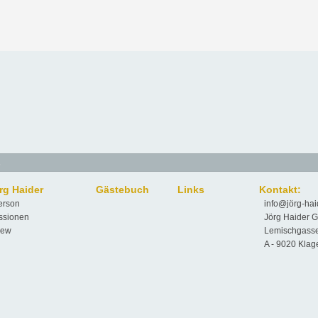
s
örg Haider
Gästebuch
Links
Kontakt:
erson
info@jörg-hai
ssionen
Jörg Haider G
iew
Lemischgass
A - 9020 Klag
Kontakt / Impressum