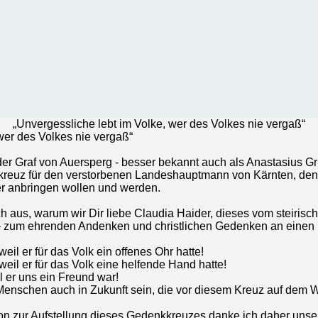
„Unvergessliche lebt im Volke, wer des Volkes nie vergaß“
wer des Volkes nie vergaß“
er Graf von Auersperg - besser bekannt auch als Anastasius Grün
kkreuz für den verstorbenen Landeshauptmann von Kärnten, de
er anbringen wollen und werden.
h aus, warum wir Dir liebe Claudia Haider, dieses vom steirisc
– zum ehrenden Andenken und christlichen Gedenken an einen
weil er für das Volk ein offenes Ohr hatte!
weil er für das Volk eine helfende Hand hatte!
il er uns ein Freund war!
e Menschen auch in Zukunft sein, die vor diesem Kreuz auf dem
tion zur Aufstellung dieses Gedenkkreuzes danke ich daher unse