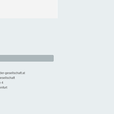
der-gesellschaft.at
esellschaft
e 4
enfurt