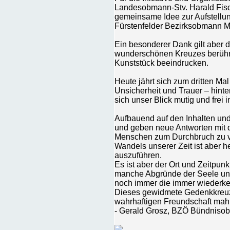
Landesobmann-Stv. Harald Fischl
gemeinsame Idee zur Aufstell
Fürstenfelder Bezirksobmann Mi
Ein besonderer Dank gilt aber 
wunderschönen Kreuzes berührt
Kunststück beeindrucken.
Heute jährt sich zum dritten Ma
Unsicherheit und Trauer – hinte
sich unser Blick mutig und frei i
Aufbauend auf den Inhalten un
und geben neue Antworten mit d
Menschen zum Durchbruch zu verh
Wandels unserer Zeit ist aber h
auszuführen.
Es ist aber der Ort und Zeitpun
manche Abgründe der Seele und
noch immer die immer wiederke
Dieses gewidmete Gedenkkreuz 
wahrhaftigen Freundschaft mah
- Gerald Grosz, BZÖ Bündniso