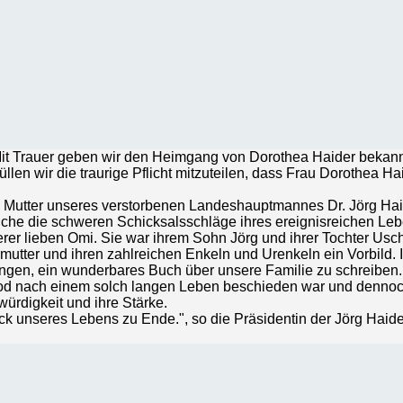
it Trauer geben wir den Heimgang von Dorothea Haider bekann
üllen wir die traurige Pflicht mitzuteilen, dass Frau Dorothea H
 die Mutter unseres verstorbenen Landeshauptmannes Dr. Jörg Ha
che die schweren Schicksalsschläge ihres ereignisreichen Lebe
er lieben Omi. Sie war ihrem Sohn Jörg und ihrer Tochter Uschi
mutter und ihren zahlreichen Enkeln und Urenkeln ein Vorbild. 
ingen, ein wunderbares Buch über unsere Familie zu schreiben. 
Tod nach einem solch langen Leben beschieden war und dennoch
würdigkeit und ihre Stärke.
ck unseres Lebens zu Ende.", so die Präsidentin der Jörg Haide