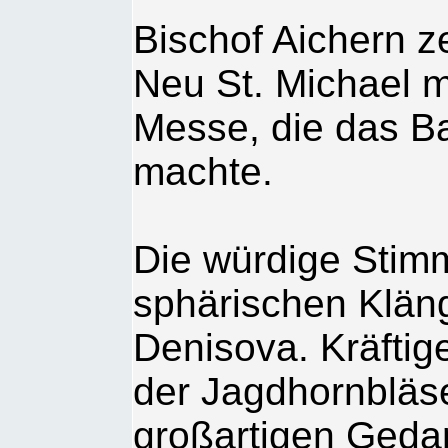
Bischof Aichern ze
Neu St. Michael mi
Messe, die das B
machte.
Die würdige Stimm
sphärischen Klän
Denisova. Kräfti
der Jagdhornbläse
großartigen Ged