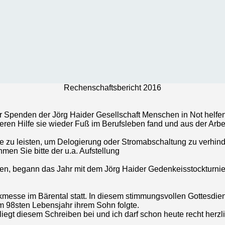
Rechenschaftsbericht 2016
 Spenden der Jörg Haider Gesellschaft Menschen in Not helfen.
deren Hilfe sie wieder Fuß im Berufsleben fand und aus der Arbei
e zu leisten, um Delogierung oder Stromabschaltung zu verhind
en Sie bitte der u.a. Aufstellung
en, begann das Jahr mit dem Jörg Haider Gedenkeisstockturnier
esse im Bärental statt. In diesem stimmungsvollen Gottesdie
im 98sten Lebensjahr ihrem Sohn folgte.
iegt diesem Schreiben bei und ich darf schon heute recht herzl